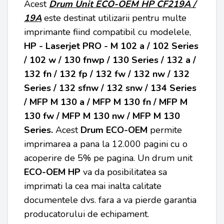
Acest
Drum Unit ECO-OEM
HP CF219A /
19A
este destinat utilizarii pentru multe
imprimante fiind compatibil cu modelele,
HP - Laserjet PRO - M 102 a / 102 Series
/ 102 w / 130 fnwp / 130 Series / 132 a /
132 fn / 132 fp / 132 fw / 132 nw / 132
Series / 132 sfnw / 132 snw / 134 Series
/ MFP M 130 a / MFP M 130 fn / MFP M
130 fw / MFP M 130 nw / MFP M 130
Series
.
Acest
Drum ECO-OEM
permite
imprimarea a pana la 12.000 pagini cu o
acoperire de 5% pe pagina. Un drum unit
ECO-OEM HP
va da posibilitatea sa
imprimati la cea mai inalta calitate
documentele dvs. fara a va pierde garantia
producatorului de echipament.