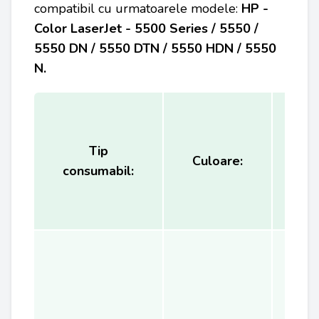
compatibil cu urmatoarele modele:
HP -
Color LaserJet - 5500 Series / 5550 /
5550 DN / 5550 DTN / 5550 HDN / 5550
N.
Tip
Ca
Culoare:
consumabil:
(