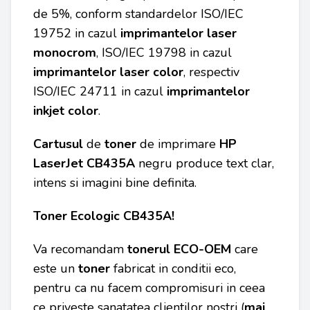
de 5%, conform standardelor ISO/IEC
19752 in cazul
imprimantelor laser
monocrom
, ISO/IEC 19798 in cazul
imprimantelor laser color
, respectiv
ISO/IEC 24711 in cazul
imprimantelor
inkjet color
.
Cartusul
de
toner
de imprimare
HP
LaserJet CB435A
negru produce text clar,
intens si imagini bine definita.
Toner Ecologic CB435A!
Va recomandam
tonerul ECO-OEM
care
este un
toner
fabricat in conditii eco,
pentru ca nu facem compromisuri in ceea
ce priveste sanatatea clientilor nostri (
mai