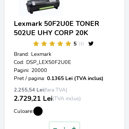
Lexmark 50F2U0E TONER
502UE UHY CORP 20K
5
(1)
Brand:
Lexmark
Cod:
DSP_LEX50F2U0E
Pagini:
20000
Pret / pagina:
0.1365 Lei (TVA inclus)
2.255,54 Lei
(fara TVA)
2.729,21 Lei
(TVA inclus)
Culoare: