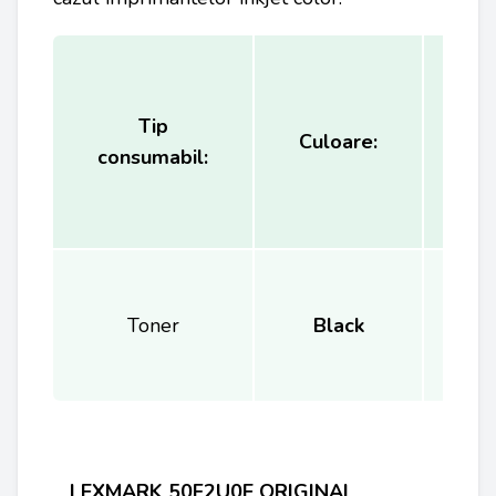
Tip
Ca
Culoare:
consumabil:
(
Toner
Black
LEXMARK 50F2U0E ORIGINAL