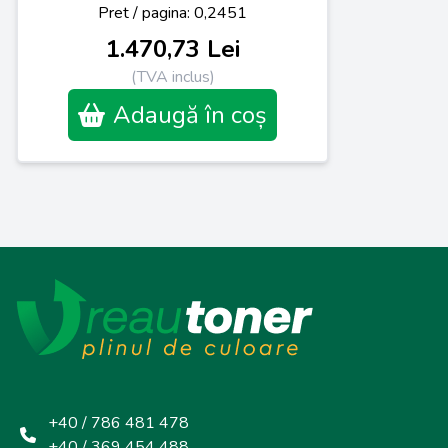
Pret / pagina: 0,2451
1.470,73 Lei
(TVA inclus)
Adaugă în coș
+40 / 786 481 478
+40 / 369 454 488