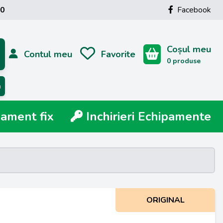
00
Facebook
Coșul meu
Contul meu
Favorite
0 produse
ă
ment fix
Inchirieri Echipamente
ORIGINAL