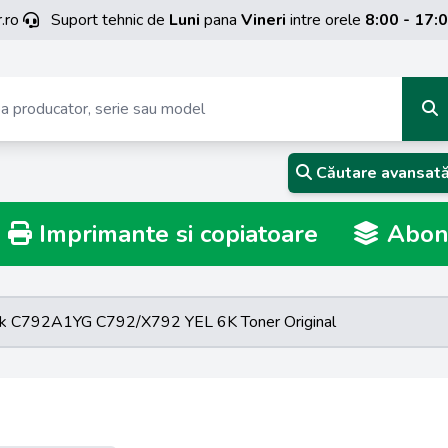
.ro
Suport tehnic de
Luni
pana
Vineri
intre orele
8:00 - 17:
Căutare avansat
Imprimante si copiatoare
Abona
k C792A1YG C792/X792 YEL 6K Toner Original