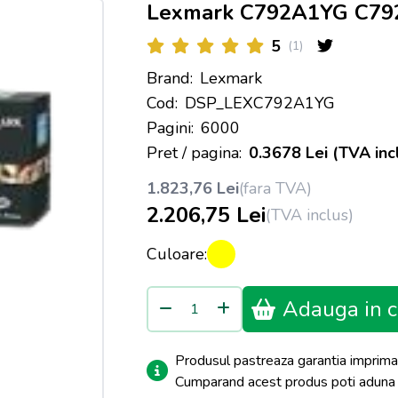
Lexmark C792A1YG C792/
5
(1)
Brand:
Lexmark
Cod:
DSP_LEXC792A1YG
Pagini:
6000
Pret / pagina:
0.3678 Lei (TVA inc
1.823,76 Lei
(fara TVA)
2.206,75 Lei
(TVA inclus)
Culoare:
Adauga in c
Produsul pastreaza garantia imprima
Cumparand acest produs poti adun