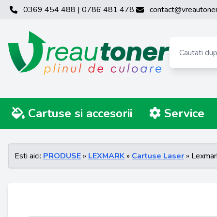
0369 454 488 | 0786 481 478
contact@vreautoner
Cartuse si accesorii
Service
Esti aici:
PRODUSE
»
LEXMARK
»
Cartuse Laser
» Lexmar