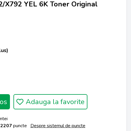
X792 YEL 6K Toner Original
lus)
os
Adauga la favorite
ntei
a
2207
puncte
Despre sistemul de puncte