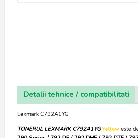
Detalii tehnice / compatibilitati
Lexmark C792A1YG
TONERUL LEXMARK C792A1YG
este d
Yellow
790 Series / 792 DE / 792 DHE / 792 DTE / 792