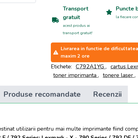
Transport
Puncte 
gratuit
la fiecare c
acest produs ai
transport gratuit!
Livrarea in functie de dificultat
maxim 2 ore
Etichete:
C792A1YG
,
cartus Le
toner imprimanta
,
tonere laser
,
Produse recomandate
Recenzii
estinat utilizarii pentru mai multe imprimante fiind co
 E / 792 Series; Lexmark - X - 790 Series / 792 DE /