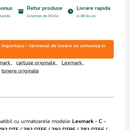
bonus
Retur produse
Livrare rapida
omanda
la termen de 30 zile
in 48 de ore
ea importului – termenul de livrare se comunica in
xmark
,
cartuse originale
,
Lexmark
,
tonere originale
mpatibil cu urmatoarele modele:
Lexmark - C -
 792 DTE / 792 DTFE / 792 DTPE / 792 DTSE /