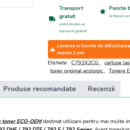
Transport
Puncte 
gratuit
la fiecare c
acest produs ai
transport gratuit!
Livrarea in functie de dificultat
maxim 2 ore
Etichete:
C792X2CG
,
cartuse la
toner original ecologic
,
Tonere 
Produse recomandate
Recenzii
e toner
ECO-OEM
destinat utilizarii pentru mai multe 
92 DHE / 792 DTE / 792 E / 792 Series
. Acest toner/c