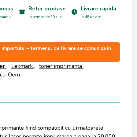
bonus
Retur produse
Livrare rapida
omanda
la termen de 30 zile
in 48 de ore
ea importului – termenul de livrare se comunica in
ser
,
Lexmark
,
toner imprimanta
,
Eco-Oem
imprimante fiind compatibil cu urmatoarele
artus laser permite imprimarea a pana la 20.000