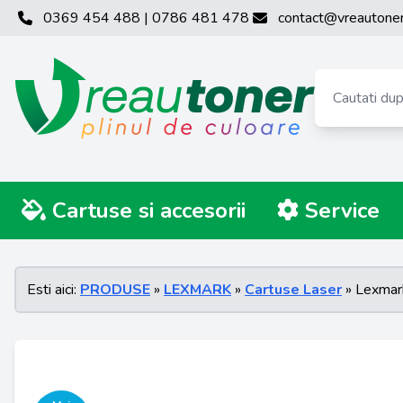
0369 454 488 | 0786 481 478
contact@vreautoner
Cartuse si accesorii
Service
Esti aici:
PRODUSE
»
LEXMARK
»
Cartuse Laser
» Lexma