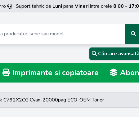
.ro
Suport tehnic de
Luni
pana
Vineri
intre orele
8:00 - 17:
Căutare avansat
Imprimante si copiatoare
Abona
rk C792X2CG Cyan-20000pag ECO-OEM Toner