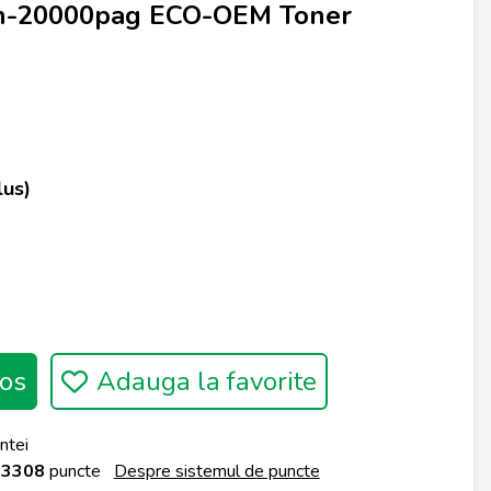
n-20000pag ECO-OEM Toner
lus)
os
Adauga la favorite
ntei
a
3308
puncte
Despre sistemul de puncte