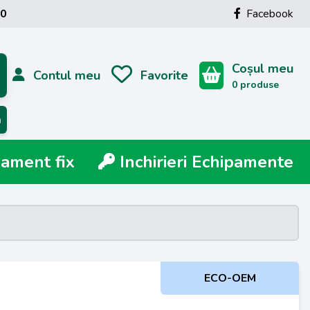
00
Facebook
Coșul meu
Contul meu
Favorite
0 produse
ă
ment fix
Inchirieri Echipamente
ECO-OEM