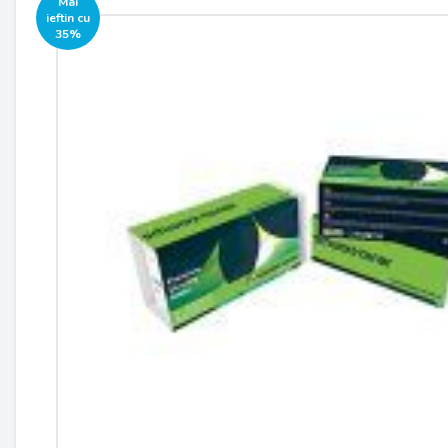
Mai
ieftin cu
35%