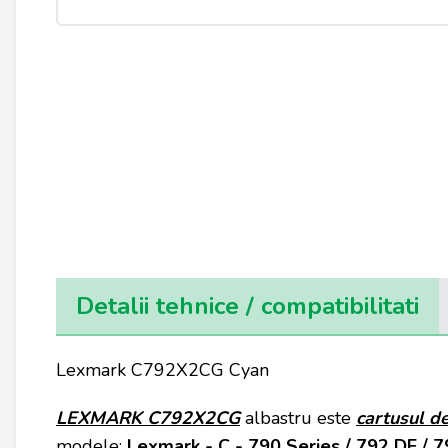
Detalii tehnice / compatibilitati
Lexmark C792X2CG Cyan
LEXMARK C792X2CG
albastru este
cartusul d
modele:
Lexmark - C - 790 Series / 792 DE / 7