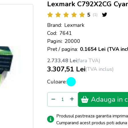
Lexmark C792X2CG Cya
5
(1)
Brand:
Lexmark
Cod:
7641
Pagini:
20000
Pret / pagina:
0.1654 Lei (TVA inc
2.733,48 Lei
(fara TVA)
3.307,51 Lei
(TVA inclus)
Culoare:
Adauga in c
Produsul pastreaza garantia imprima
Cumparand acest produs poti adun