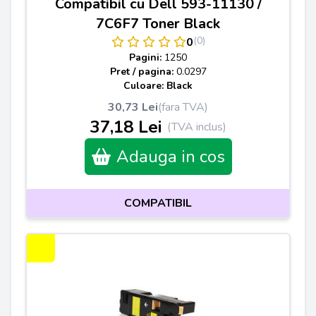
Compatibil cu Dell 593-11130 /
7C6F7 Toner Black
(0)
0
Pagini:
1250
Pret / pagina:
0.0297
Culoare: Black
30,73 Lei
(fara TVA)
37,18 Lei
(TVA inclus)
Adauga in cos
COMPATIBIL