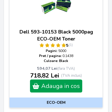
Dell 593-10153 Black 5000pag
ECO-OEM Toner
(1)
5
Pagini:
5000
Pret / pagina:
0.1438
Culoare: Black
594,07 Lei
(fara TVA)
718,82 Lei
(TVA inclus)
Adauga in cos
ECO-OEM