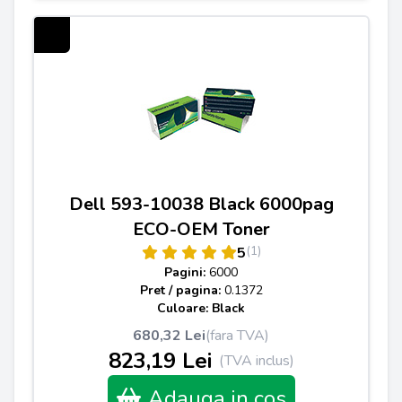
Dell 593-10038 Black 6000pag
ECO-OEM Toner
(1)
5
Pagini:
6000
Pret / pagina:
0.1372
Culoare: Black
680,32 Lei
(fara TVA)
823,19 Lei
(TVA inclus)
Adauga in cos