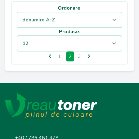
Ordonare:
Produse:
1
2
3
+40 / 786 481 478