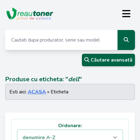
Căutare avansată
Produse cu eticheta: "
dell
"
Esti aici:
ACASA
» Eticheta
Ordonare: