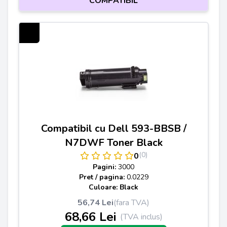
COMPATIBIL
Compatibil cu Dell 593-BBSB /
N7DWF Toner Black
(0)
0
Pagini:
3000
Pret / pagina:
0.0229
Culoare: Black
56,74 Lei
(fara TVA)
68,66 Lei
(TVA inclus)