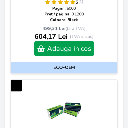
(1)
5
Pagini:
5000
Pret / pagina:
0.1208
Culoare: Black
499,31 Lei
(fara TVA)
604,17 Lei
(TVA inclus)
Adauga in cos
ECO-OEM