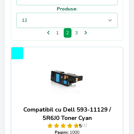
Produse:
1
2
3
Compatibil cu Dell 593-11129 /
5R6J0 Toner Cyan
(1)
5
Pagini:
1000