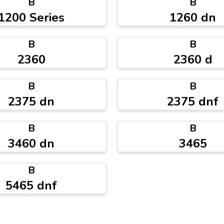
B
B
1200 Series
1260 dn
B
B
2360
2360 d
B
B
2375 dn
2375 dnf
B
B
3460 dn
3465
B
5465 dnf