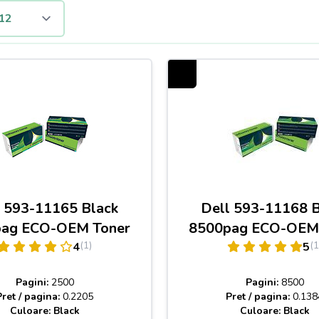
l 593-11165 Black
Dell 593-11168 B
ag ECO-OEM Toner
8500pag ECO-OEM
(1)
(1
4
5
Pagini:
2500
Pagini:
8500
Pret / pagina:
0.2205
Pret / pagina:
0.138
Culoare: Black
Culoare: Black