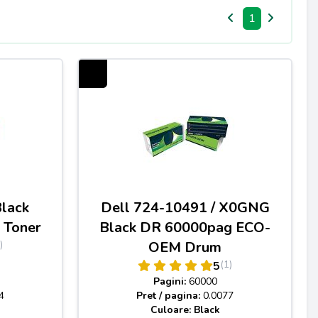
1
lack
Dell 724-10491 / X0GNG
 Toner
Black DR 60000pag ECO-
)
OEM Drum
(1)
5
Pagini:
60000
4
Pret / pagina:
0.0077
Culoare: Black