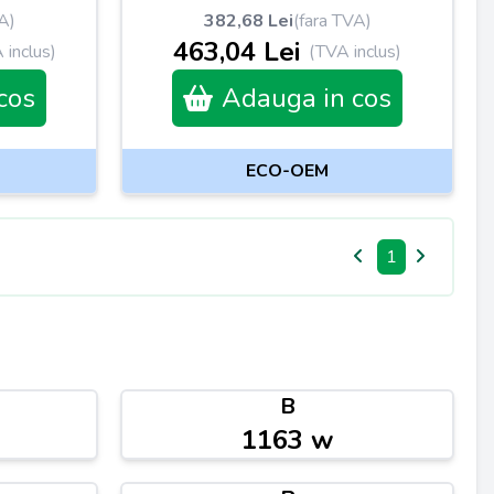
A)
382,68 Lei
(fara TVA)
463,04 Lei
 inclus)
(TVA inclus)
cos
Adauga in cos
ECO-OEM
1
B
1163 w