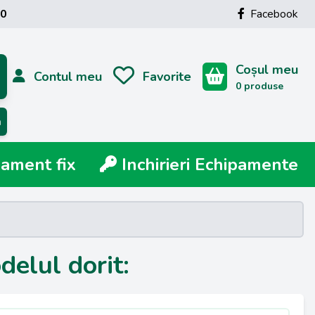
00
Facebook
Coșul meu
Contul meu
Favorite
0 produse
ă
ment fix
Inchirieri Echipamente
delul dorit: