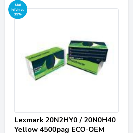
Mai
ieftin cu
39%
Lexmark 20N2HY0 / 20N0H40
Yellow 4500pag ECO-OEM