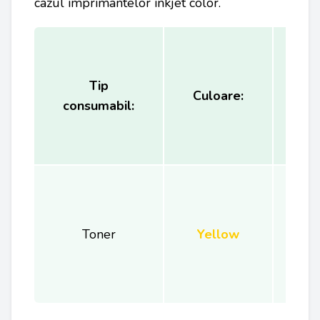
cazul imprimantelor inkjet color.
Tip
Ca
Culoare:
consumabil:
(
Toner
Yellow