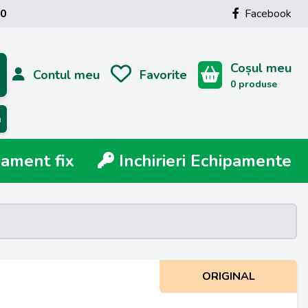
00
Facebook
Coșul meu
Contul meu
Favorite
0 produse
ă
ment fix
Inchirieri Echipamente
ORIGINAL