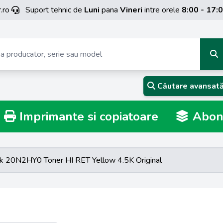
.ro
Suport tehnic de
Luni
pana
Vineri
intre orele
8:00 - 17:
Căutare avansat
Imprimante si copiatoare
Abona
k 20N2HY0 Toner HI RET Yellow 4.5K Original