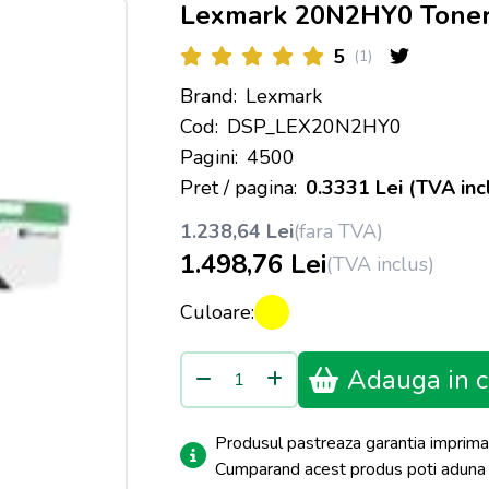
Lexmark 20N2HY0 Toner 
5
(1)
Brand:
Lexmark
Cod:
DSP_LEX20N2HY0
Pagini:
4500
Pret / pagina:
0.3331 Lei (TVA inc
1.238,64 Lei
(fara TVA)
1.498,76 Lei
(TVA inclus)
Culoare:
Adauga in c
Produsul pastreaza garantia imprima
Cumparand acest produs poti adun