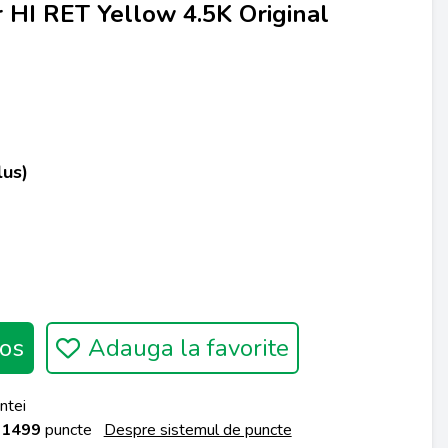
HI RET Yellow 4.5K Original
lus)
os
Adauga la favorite
ntei
a
1499
puncte
Despre sistemul de puncte