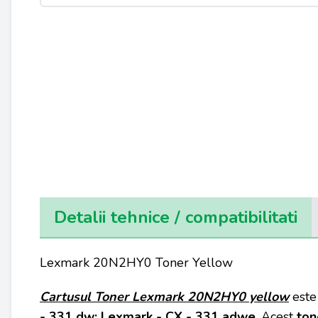
Detalii tehnice / compatibilitati
Lexmark 20N2HY0 Toner Yellow
Cartusul Toner Lexmark
20N2HY0 yellow
este
- 331 dw; Lexmark - CX - 331 adwe
. Acest
ton