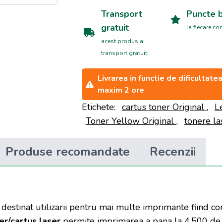
Transport
Puncte 
gratuit
la fiecare c
acest produs ai
transport gratuit!
Livrarea in functie de dificultat
maxim 2 ore
Etichete:
cartus toner Original
,
L
Toner Yellow Original
,
tonere la
Produse recomandate
Recenzii
 destinat utilizarii pentru mai multe imprimante fiind
er/cartus laser
permite imprimarea a pana la 4.500 de 