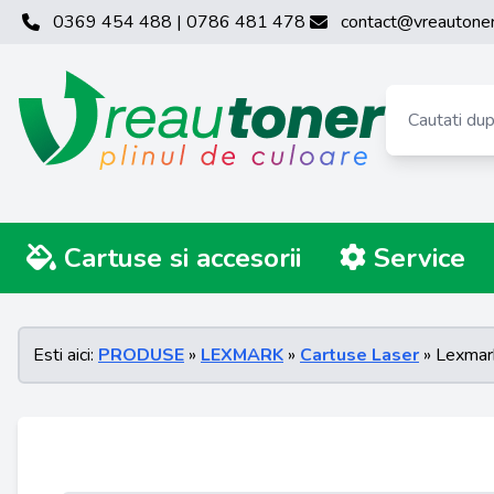
0369 454 488 | 0786 481 478
contact@vreautoner
Cartuse si accesorii
Service
Esti aici:
PRODUSE
»
LEXMARK
»
Cartuse Laser
» Lexmar