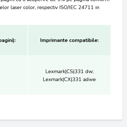
or laser color, respectiv ISO/IEC 24711 in
agini):
Imprimante compatibile:
Lexmark|CS|331 dw;
Lexmark|CX|331 adwe